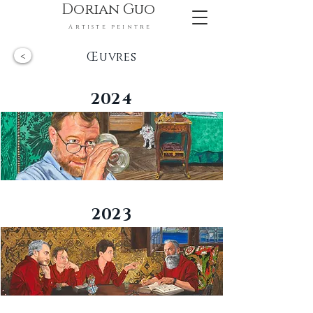
Dorian Guo
Artiste peintre
<
Œuvres
2024
2023