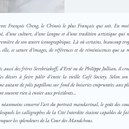
vec François Cheng, le Chinois le plus Français qui soit. En moi
 d’une culture, d’une langue et d’une tradition artistique qui n’ét
remière de son œuvre iconographique. Là où certains, beaucoup tro
 elle, se sature d’images, de références et de réminiscences que sa 
 aussi des frères Serebriakoff, d’Erté ou de Philippe Jullian, il cr
écors à faire pâlir d’envie la vieille Café Society. Selon son 
me autant de jolis papillons sur fond de boiseries empruntées aux p
’ont souvent rien à envier aux précédents…
anmoins conservé l’art du portrait mandarinal, le goût des couleur
squels les calligraphes de la Cité Interdite étaient capables de fa
’évoquer les splendeurs de la Cour des Mandchous.