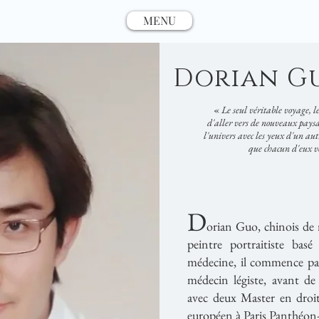
MENU
Dorian G
«
Le seul véritable voyage, le
d'aller vers de nouveaux paysa
l'univers avec les yeux d'un autr
que chacun d'eux vo
D
orian Guo, chinois de 
peintre portraitiste bas
médecine, il commence par
médecin légiste, avant de
avec deux Master en droit
européen à Paris Panthéon