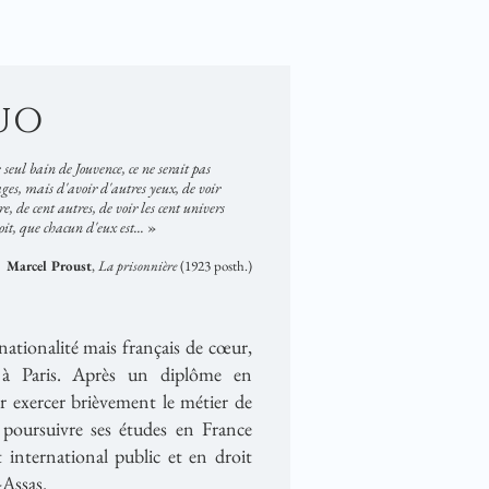
uo
 seul bain de Jouvence, ce ne serait pas
ges, mais d'avoir d'autres yeux, de voir
e, de cent autres, de voir les cent univers
it, que chacun d'eux est...
»
Marcel Proust
,
La prisonnière
(1923 posth.)
nationalité mais français de cœur,
é à Paris. Après un diplôme en
 exercer brièvement le métier de
 poursuivre ses études en France
 international public et en droit
-Assas.