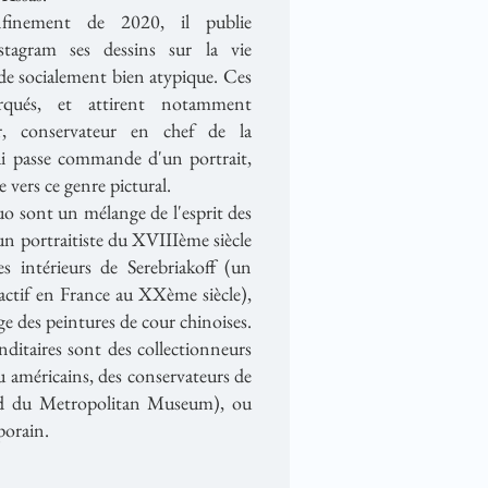
finement de 2020, il publie
tagram ses dessins sur la vie
de socialement bien atypique. Ces
rqués, et attirent notamment
er, conservateur en chef de la
lui passe commande d'un portrait,
e vers ce genre pictural.
o sont un mélange de l'esprit des
un portraitiste du XVIIIème siècle
les intérieurs de Serebriakoff (un
 actif en France au XXème siècle),
ge des peintures de cour chinoises.
ditaires sont des collectionneurs
u américains, des conservateurs de
rd du Metropolitan Museum), ou
porain.